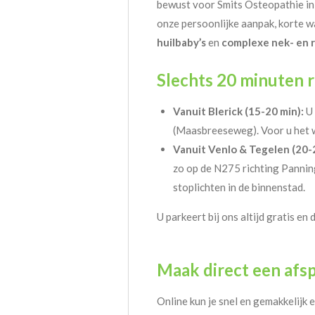
bewust voor Smits Osteopathie 
onze persoonlijke aanpak, korte wa
huilbaby’s
en
complexe nek- en r
Slechts 20 minuten r
Vanuit Blerick (15-20 min):
U 
(Maasbreeseweg). Voor u het w
Vanuit Venlo & Tegelen (20-2
zo op de N275 richting Pannin
stoplichten in de binnenstad.
U parkeert bij ons altijd gratis en 
Maak
direct een afs
Online
kun je
snel en gemakkelijk 