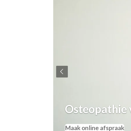
Osteopathie 
ssenen
Maak online afspraak