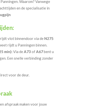
in Panningen. Waarom? Vanwege
chttijden en de specialisatie in
ugpijn
ijden:
rijdt vlot binnendoor via de
N275
eet rijdt u Panningen binnen.
5 min):
Via de
A73
of
A67
bent u
gen. Een snelle verbinding zonder
direct voor de deur.
praak
een afspraak maken voor jouw