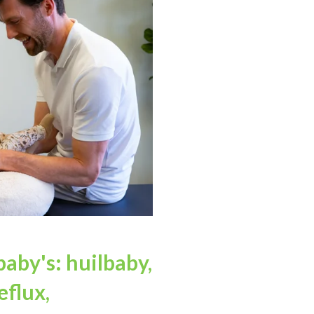
baby's: huilbaby,
eflux,