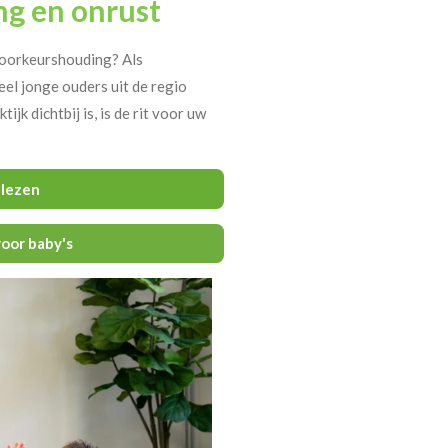
ng en onrust
voorkeurshouding? Als
eel jonge ouders uit de regio
ijk dichtbij is, is de rit voor uw
lezen
oor baby's