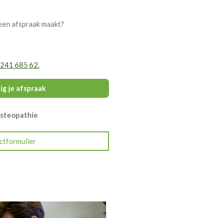
 een afspraak maakt?
 241 685 62.
g je afspraak
Osteopathie
ctformulier