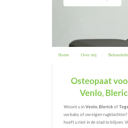
Home
Over mij
Behandeli
Osteopaat voo
Venlo, Bleri
Woont u in
Venlo
,
Blerick
of
Teg
uw baby of uw eigen rugklachten?
hoeft u niet in de stad te blijven. 