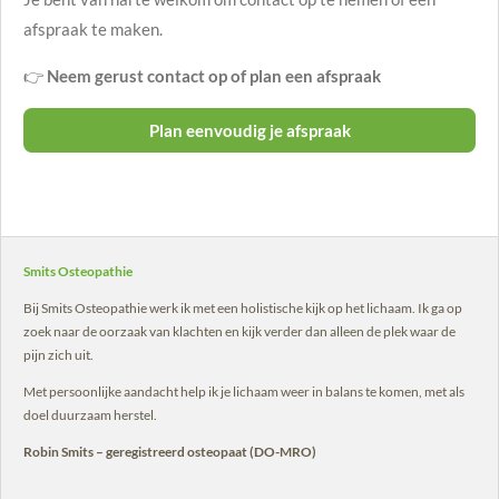
afspraak te maken.
👉
Neem gerust contact op of plan een afspraak
Plan eenvoudig je afspraak
Smits Osteopathie
Bij Smits Osteopathie werk ik met een holistische kijk op het lichaam. Ik ga op
zoek naar de oorzaak van klachten en kijk verder dan alleen de plek waar de
pijn zich uit.
Met persoonlijke aandacht help ik je lichaam weer in balans te komen, met als
doel duurzaam herstel.
Robin Smits – geregistreerd osteopaat (DO-MRO)