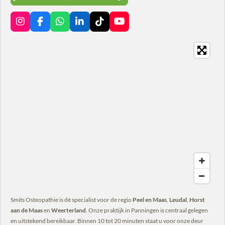
I
F
W
L
T
Y
n
a
h
i
i
o
s
c
a
n
k
u
t
e
t
k
T
T
a
b
s
e
o
u
g
o
A
d
k
b
r
o
p
I
e
a
k
p
n
m
Smits Osteopathie is dé specialist voor de regio
Peel en Maas
,
Leudal
,
Horst
aan de Maas
en
Weerterland
. Onze praktijk in Panningen is centraal gelegen
en uitstekend bereikbaar. Binnen 10 tot 20 minuten staat u voor onze deur