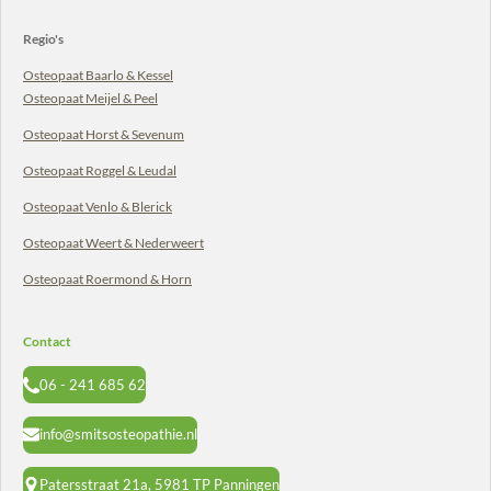
Regio's
Osteopaat Baarlo & Kessel
Osteopaat Meijel & Peel
Osteopaat
Horst
& Sevenum
Osteopaat Roggel & Leudal
Osteopaat Venlo & Blerick
Osteopaat Weert & Nederweert
Osteopaat Roermond & Horn
Contact
06 - 241 685 62
info@smitsosteopathie.nl
Patersstraat 21a, 5981 TP Panningen