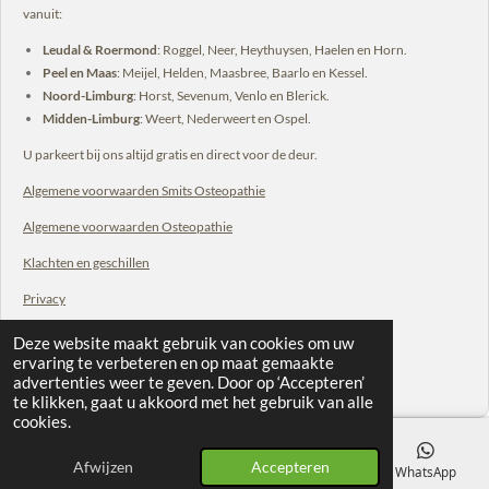
vanuit:
Leudal & Roermond
: Roggel, Neer, Heythuysen, Haelen en Horn.
Peel en Maas
: Meijel, Helden, Maasbree, Baarlo en Kessel.
Noord-Limburg
: Horst, Sevenum, Venlo en Blerick.
Midden-Limburg
: Weert, Nederweert en Ospel.
U parkeert bij ons altijd gratis en direct voor de deur.
Algemene voorwaarden Smits Osteopathie
Algemene voorwaarden Osteopathie
Klachten en geschillen
Privacy
Deze website maakt gebruik van cookies om uw
© 2026 Smits Osteopathie | Osteopaat Panningen – Alle rechten
ervaring te verbeteren en op maat gemaakte
advertenties weer te geven. Door op ‘Accepteren’
voorbehouden
te klikken, gaat u akkoord met het gebruik van alle
cookies.
Afwijzen
Accepteren
E-mailadres
Telefoonnummer
Kaart
WhatsApp