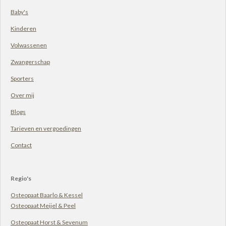
Baby's
Kinderen
Volwassenen
Zwangerschap
Sporters
Over mij
Blogs
Tarieven en vergoedingen
Contact
Regio's
Osteopaat Baarlo & Kessel
Osteopaat Meijel & Peel
Osteopaat
Horst
& Sevenum