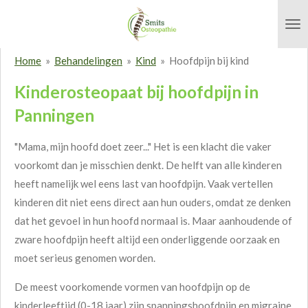
Ga
direct
naar
Home
»
Behandelingen
»
Kind
»
Hoofdpijn bij kind
de
Kinderosteopaat bij hoofdpijn in
hoofdinhoud
Panningen
"Mama, mijn hoofd doet zeer..." Het is een klacht die vaker
voorkomt dan je misschien denkt. De helft van alle kinderen
heeft namelijk wel eens last van hoofdpijn. Vaak vertellen
kinderen dit niet eens direct aan hun ouders, omdat ze denken
dat het gevoel in hun hoofd normaal is. Maar aanhoudende of
zware hoofdpijn heeft altijd een onderliggende oorzaak en
moet serieus genomen worden.
De meest voorkomende vormen van hoofdpijn op de
kinderleeftijd (0-18 jaar) zijn spanningshoofdpijn en migraine.