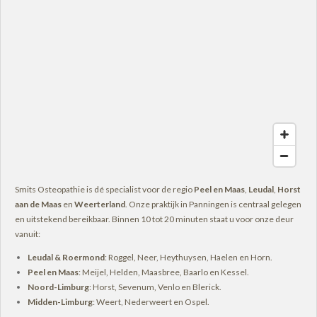
g
o
A
d
k
b
r
o
p
I
e
a
k
p
n
m
Smits Osteopathie is dé specialist voor de regio
Peel en Maas
,
Leudal
,
Horst
aan de Maas
en
Weerterland
. Onze praktijk in Panningen is centraal gelegen
en uitstekend bereikbaar. Binnen 10 tot 20 minuten staat u voor onze deur
vanuit:
Leudal & Roermond
: Roggel, Neer, Heythuysen, Haelen en Horn.
Peel en Maas
: Meijel, Helden, Maasbree, Baarlo en Kessel.
Noord-Limburg
: Horst, Sevenum, Venlo en Blerick.
Midden-Limburg
: Weert, Nederweert en Ospel.