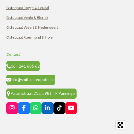
Osteopaat Roggel & Leudal
Osteopaat Venlo & Blerick
Osteopaat Weert & Nederweert
Osteopaat Roermond & Horn
Contact
06 - 241 685 62
info@smitsosteopathie.nl
Patersstraat 21a, 5981 TP Panningen
I
F
W
L
T
Y
n
a
h
i
i
o
s
c
a
n
k
u
t
e
t
k
T
T
a
b
s
e
o
u