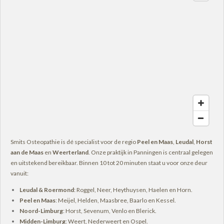
a
b
s
e
o
u
g
o
A
d
k
b
r
o
p
I
e
a
k
p
n
m
Smits Osteopathie is dé specialist voor de regio
Peel en Maas
,
Leudal
,
Horst
aan de Maas
en
Weerterland
. Onze praktijk in Panningen is centraal gelegen
en uitstekend bereikbaar. Binnen 10 tot 20 minuten staat u voor onze deur
vanuit:
Leudal & Roermond
: Roggel, Neer, Heythuysen, Haelen en Horn.
Peel en Maas
: Meijel, Helden, Maasbree, Baarlo en Kessel.
Noord-Limburg
: Horst, Sevenum, Venlo en Blerick.
Midden-Limburg
: Weert, Nederweert en Ospel.