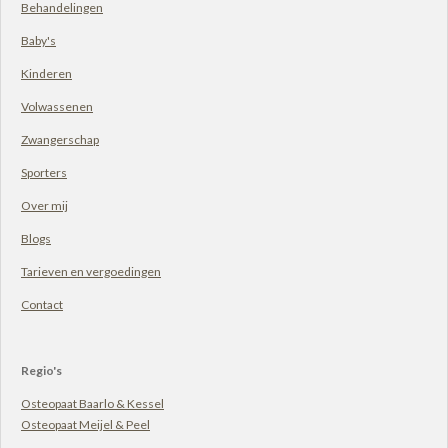
Behandelingen
Baby's
Kinderen
Volwassenen
Zwangerschap
Sporters
Over mij
Blogs
Tarieven en vergoedingen
Contact
Regio's
Osteopaat Baarlo & Kessel
Osteopaat Meijel & Peel